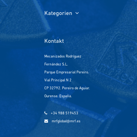
Kategorien
Kontakt
Mecanizados Rodríguez
Fernández S.L.
Parque Empresarial Pereiro.
Vial Principal N 2
CP 32792. Pereiro de Aguiar.
Ourense. España.
+34 988 519453
mrfglobal@mrf.es