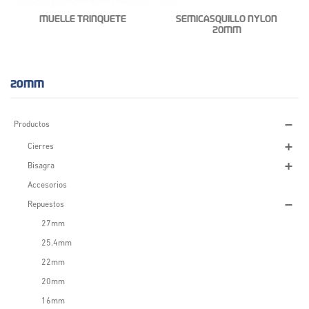
MUELLE TRINQUETE
SEMICASQUILLO NYLON
20MM
20MM
Productos
Cierres
Bisagra
Accesorios
Repuestos
27mm
25.4mm
22mm
20mm
16mm