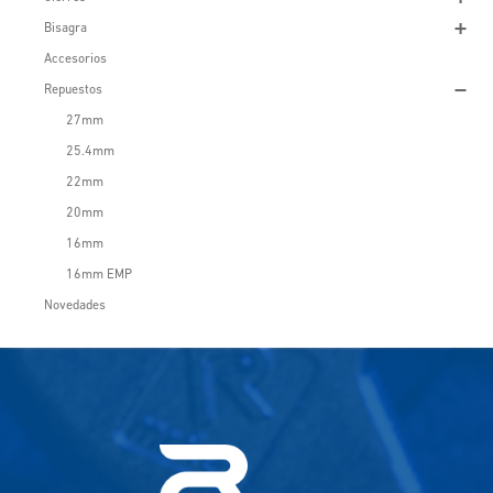
Bisagra
Accesorios
Repuestos
27mm
25.4mm
22mm
20mm
16mm
16mm EMP
Novedades