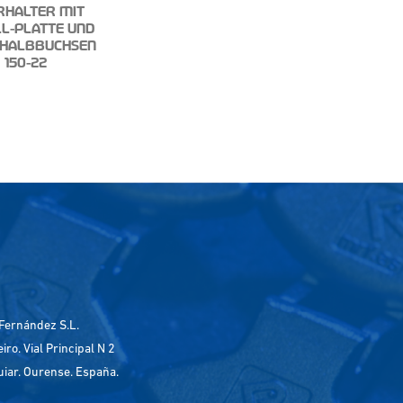
RHALTER MIT
L-PLATTE UND
HALBBUCHSEN
150-22
Fernández S.L.
ro. Vial Principal N 2
uiar. Ourense. España.