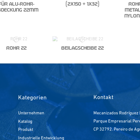
FÜR ALU-ROHR-
(2X150 + 1X32)
ROH
BDECKUNG 22MM
METAL
NYLON
ROHR 22
BEILAGSCHEIBE 22
Kontakt
Kategorien
Unternehmen
Mecanizados Rodríguez 
Parque Empresarial Perei
Katalog
CP 32792. Pereiro de Ag
Produkt
Industrielle Entwicklung