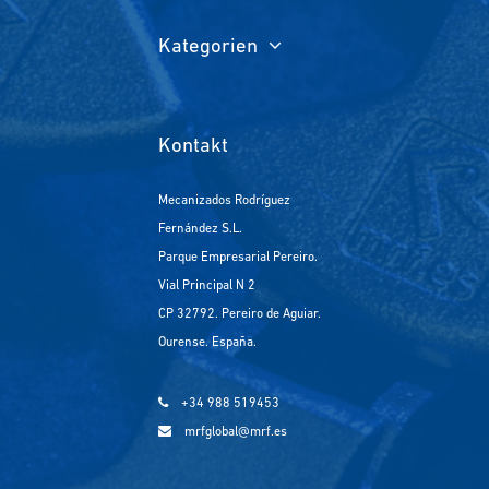
Kategorien
Kontakt
Mecanizados Rodríguez
Fernández S.L.
Parque Empresarial Pereiro.
Vial Principal N 2
CP 32792. Pereiro de Aguiar.
Ourense. España.
+34 988 519453
mrfglobal@mrf.es