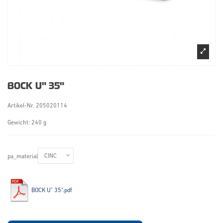
BOCK U" 35"
Artikel-Nr.
205020114
Gewicht: 240 g
pa_material
BOCK U" 35".pdf