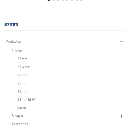
27MM
Productos
Cierres
27mm
25.4mm
22mm
20mm
16mm
16mm EMP
Varios
Bisagra
Accesorios