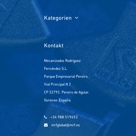
Kategorien
Kontakt
Mecanizados Rodríguez
Fernández S.L.
Parque Empresarial Pereiro.
Vial Principal N 2
CP 32792. Pereiro de Aguiar.
Ourense. España.
+34 988 519453
mrfglobal@mrf.es