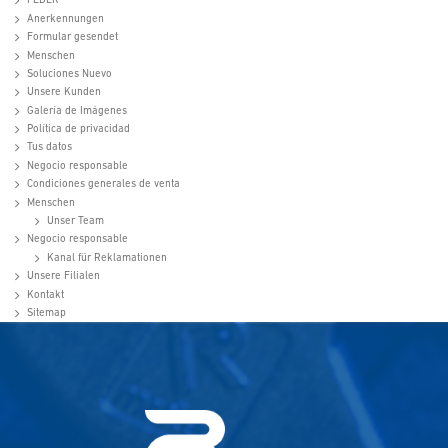
FEDER
Anerkennungen
Formular gesendet
Menschen
Soluciones Nuevo
Unsere Kunden
Galería de Imágenes
Política de privacidad
Tus datos
Negocio responsable
Condiciones generales de venta
Menschen
Unser Team
Negocio responsable
Kanal für Reklamationen
Unsere Filialen
Kontakt
Sitemap