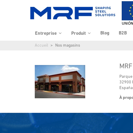
Blog
B2B
Entreprise
Produit
Accueil
Nos magasins
MRF
Parque 
32900 P
España
À propo