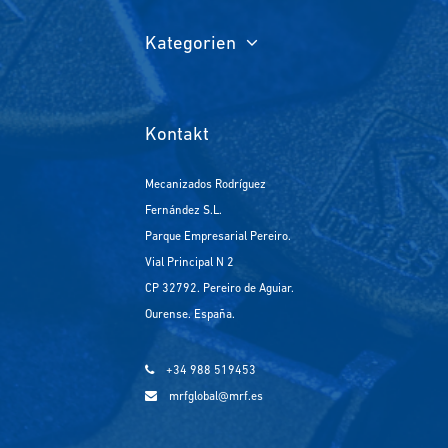
Kategorien
Kontakt
Mecanizados Rodríguez
Fernández S.L.
Parque Empresarial Pereiro.
Vial Principal N 2
CP 32792. Pereiro de Aguiar.
Ourense. España.
+34 988 519453
mrfglobal@mrf.es