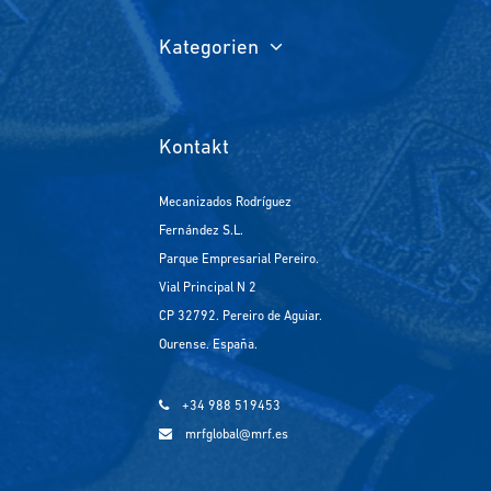
Kategorien
Kontakt
Mecanizados Rodríguez
Fernández S.L.
Parque Empresarial Pereiro.
Vial Principal N 2
CP 32792. Pereiro de Aguiar.
Ourense. España.
+34 988 519453
mrfglobal@mrf.es